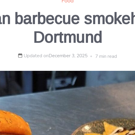
Food
an barbecue smokeh
Dortmund
Updated on
December 3, 2025
7 min read