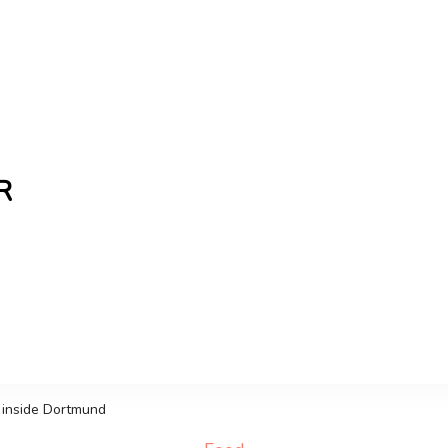
R
the freshest Canadian blogs and news, keeping you in t
inside Dortmund