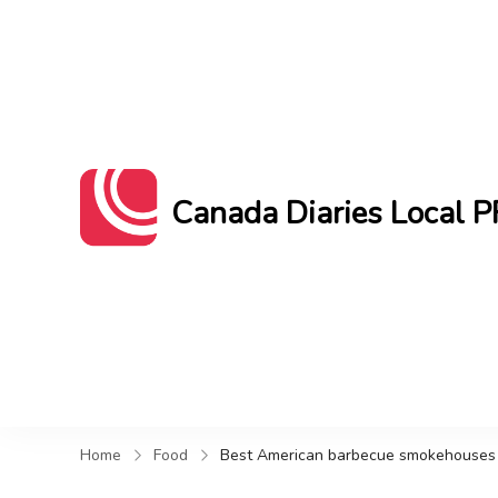
Canada Diaries Local P
Canada Diaries Local PR brings you 
Home
Food
Best American barbecue smokehouses 