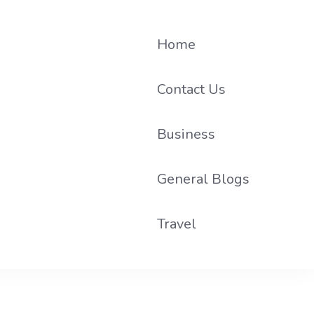
Home
Contact Us
Business
he loop on local PR trends.
General Blogs
Travel